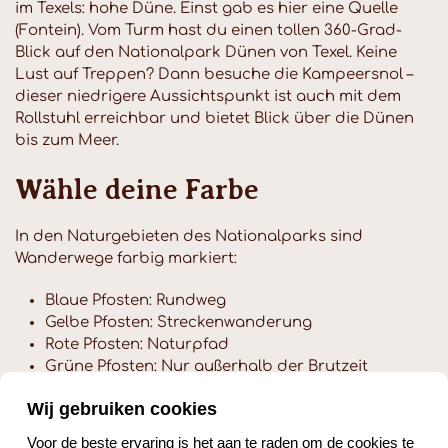
im Texels: hohe Düne. Einst gab es hier eine Quelle
(Fontein). Vom Turm hast du einen tollen 360-Grad-
Blick auf den Nationalpark Dünen von Texel. Keine
Lust auf Treppen? Dann besuche die Kampeersnol –
dieser niedrigere Aussichtspunkt ist auch mit dem
Rollstuhl erreichbar und bietet Blick über die Dünen
bis zum Meer.
Wähle deine Farbe
In den Naturgebieten des Nationalparks sind
Wanderwege farbig markiert:
Blaue Pfosten: Rundweg
Gelbe Pfosten: Streckenwanderung
Rote Pfosten: Naturpfad
Grüne Pfosten: Nur außerhalb der Brutzeit
zugänglich (ca. 1. August – 1. März)
Wij gebruiken cookies
Wandern direkt ab der
Voor de beste ervaring is het aan te raden om de cookies te