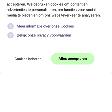
Unterkunft
accepteren. We gebruiken cookies om content en
advertenties te personaliseren, om functies voor social
media te bieden en om ons websiteverkeer te analyseren.
Wie schön ist es, direkt vom Ferienhaus aus in die
Natur zu starten! Die komfortablen Häuser von
Meer informatie over onze Cookies
Vakantiehuizen Texel liegen direkt am Texeler Wald. Die
Fonteinsnol ist nur einen Steinwurf entfernt – ein
Bekijk onze privacy voorwaarden
idealer Ausgangspunkt für eine herrliche
Winterwanderung. In der Nähe findest du auch
verschiedene Restaurants und Cafés für eine Pause
zwischendurch.
Alles accepteren
Cookies beheren
Zurück