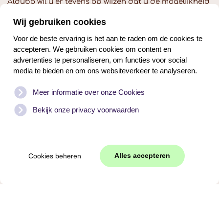
Aldubo wil u er tevens op wijzen dat u de mogelijkheid
heeft om een klacht in te dienen bij de nationale
Wij gebruiken cookies
toezichthouder, de Autoriteit Persoonsgegevens. Dat
kan via de volgende
Voor de beste ervaring is het aan te raden om de cookies te
link:
https://autoriteitpersoonsgegevens.nl/nl/contact-
accepteren. We gebruiken cookies om content en
met-de-autoriteit-persoonsgegevens/tip-ons
advertenties te personaliseren, om functies voor social
media te bieden en om ons websiteverkeer te analyseren.
Hoe wij persoonsgegevens
beveiligen
Meer informatie over onze Cookies
Bekijk onze privacy voorwaarden
Aldubo neemt de bescherming van uw gegevens
serieus en neemt passende maatregelen om misbruik,
verlies, onbevoegde toegang, ongewenste
openbaarmaking en ongeoorloofde wijziging tegen te
Alles accepteren
Cookies beheren
gaan. Als u de indruk heeft dat uw gegevens niet goed
beveiligd zijn of er aanwijzingen zijn van misbruik,
neem dan contact op via
info@aldubo.nl
of 06-
50528718.