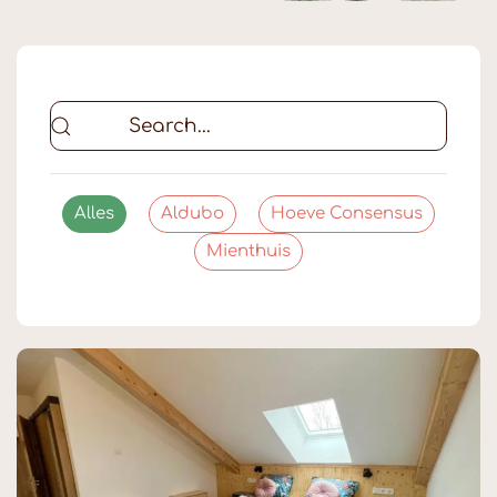
Alles
Aldubo
Hoeve Consensus
Mienthuis